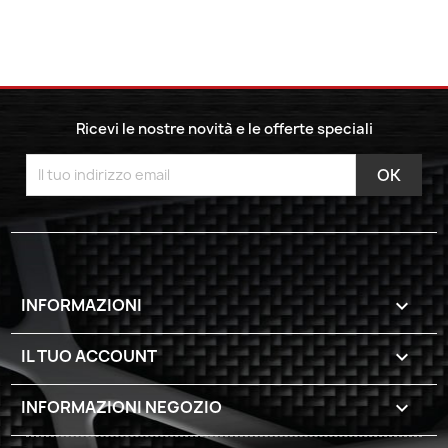
Ricevi le nostre novità e le offerte speciali
INFORMAZIONI

IL TUO ACCOUNT

INFORMAZIONI NEGOZIO
keyboard_arrow_down