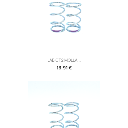
LAB GT2 MOLLA...
Prezzo
13,91 €