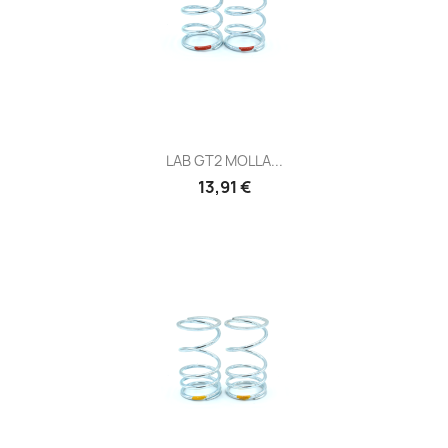
LAB GT2 MOLLA...
Prezzo
13,91 €