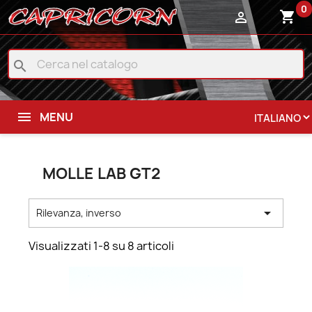
0
shopping_cart

search
MENU
MOLLE LAB GT2

Rilevanza, inverso
Visualizzati 1-8 su 8 articoli