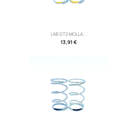
LAB GT2 MOLLA...
Prezzo
13,91 €