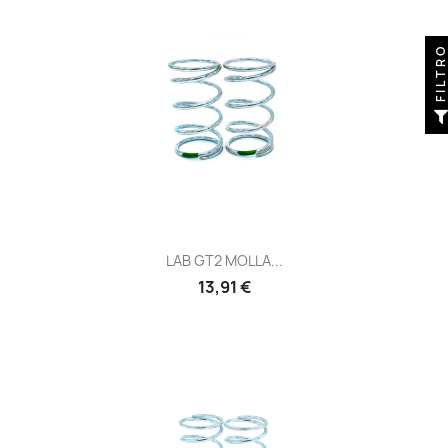
FILTR
LAB GT2 MOLLA...
Prezzo
13,91 €