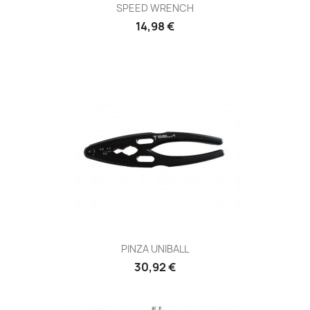
SPEED WRENCH
Prezzo
14,98 €
PINZA UNIBALL
Prezzo
30,92 €