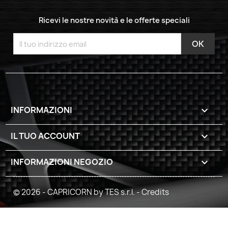
Ricevi le nostre novità e le offerte speciali
INFORMAZIONI

IL TUO ACCOUNT

INFORMAZIONI NEGOZIO
keyboard_arrow_down
© 2026 - CAPRICORN by TES s.r.l. -
Credits