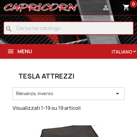
0
shopping_cart

search
MENU
TESLA ATTREZZI

Rilevanza, inverso
Visualizzati 1-19 su 19 articoli