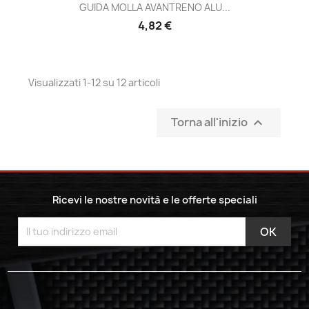
GUIDA MOLLA AVANTRENO ALU...
Prezzo
4,82 €
Visualizzati 1-12 su 12 articoli
Torna all'inizio

Ricevi le nostre novità e le offerte speciali