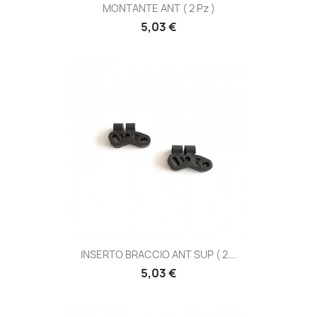
MONTANTE ANT ( 2 Pz )
Prezzo
5,03 €
INSERTO BRACCIO ANT SUP ( 2...
Prezzo
5,03 €