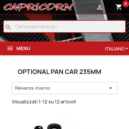
0
shopping_cart

search
MENU
OPTIONAL PAN CAR 235MM

Rilevanza, inverso
Visualizzati 1-12 su 12 articoli