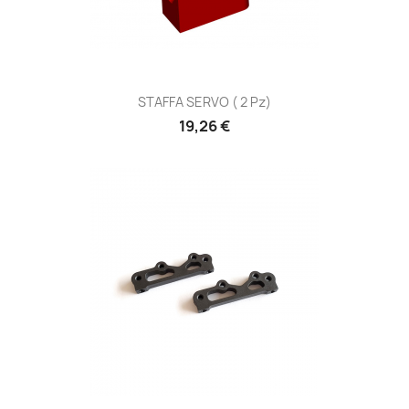
STAFFA SERVO ( 2 Pz)
Prezzo
19,26 €