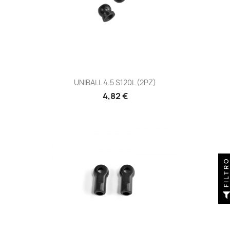
UNIBALL 4.5 S120L (2PZ)
Prezzo
4,82 €
FILTR