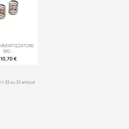
Anteprima
AMMORTIZZATORE
BIG...
Prezzo
10,70 €
i 1-33 su 33 articoli