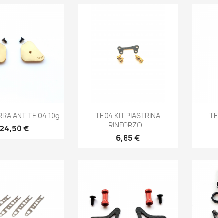
Anteprima
Anteprima

RRA ANT TE 04 10g
TE04 KIT PIASTRINA
TE
RINFORZO...
Prezzo
24,50 €
Prezzo
6,85 €