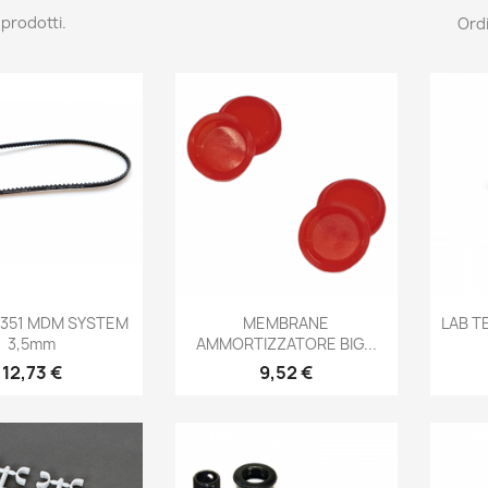
 prodotti.
Ordi
Anteprima
Anteprima

 351 MDM SYSTEM
MEMBRANE
LAB T
3,5mm
AMMORTIZZATORE BIG...
Prezzo
Prezzo
12,73 €
9,52 €