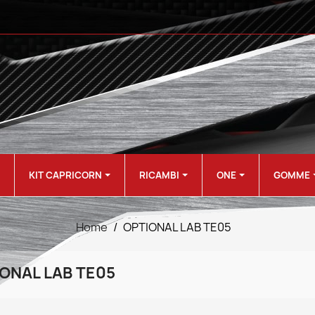
KIT CAPRICORN
RICAMBI
ONE
GOMME
Home
OPTIONAL LAB TE05
ONAL LAB TE05