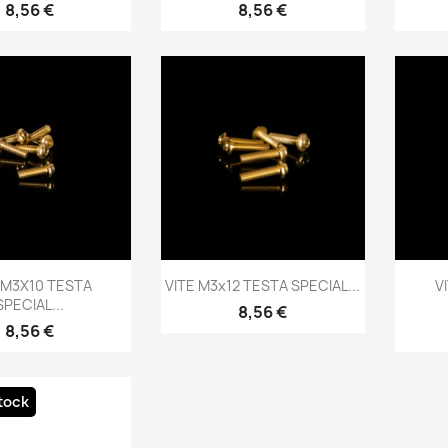
Prezzo
Prezzo
8,56 €
8,56 €
Anteprima
Anteprima

 M3X10 TESTA
VITE M3x12 TESTA SPECIAL...
V
SPECIAL...
Prezzo
8,56 €
Prezzo
8,56 €
tock