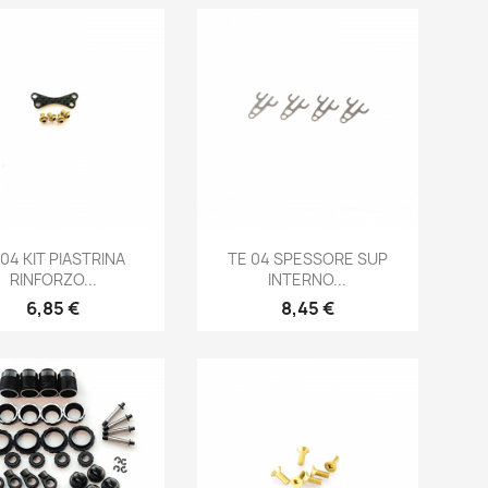
Anteprima
Anteprima


04 KIT PIASTRINA
TE 04 SPESSORE SUP
RINFORZO...
INTERNO...
Prezzo
Prezzo
6,85 €
8,45 €