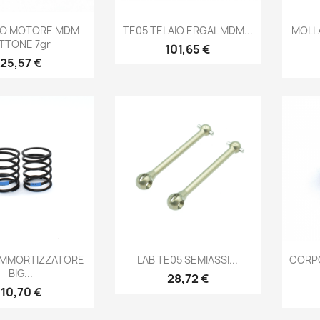
Anteprima
Anteprima

LO MOTORE MDM
TE05 TELAIO ERGAL MDM...
MOLL
TTONE 7gr
Prezzo
101,65 €
Prezzo
25,57 €
Anteprima
Anteprima

AMMORTIZZATORE
LAB TE05 SEMIASSI...
CORP
BIG...
Prezzo
28,72 €
Prezzo
10,70 €