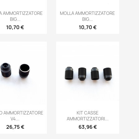
Anteprima
Anteprima


A AMMORTIZZATORE
MOLLA AMMORTIZZATORE
BIG...
BIG...
Prezzo
Prezzo
10,70 €
10,70 €
Anteprima
Anteprima


O AMMORTIZZATORE
KIT CASSE
V4...
AMMORTIZZATORI...
Prezzo
Prezzo
26,75 €
63,96 €