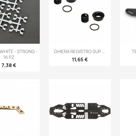
Anteprima
Anteprima

WHITE - STRONG -
GHIERA REGISTRO SUP....
T
16 PZ
Prezzo
11,65 €
Prezzo
7,38 €