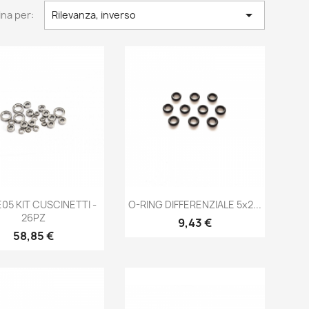

na per:
Rilevanza, inverso
Anteprima
Anteprima


E05 KIT CUSCINETTI -
O-RING DIFFERENZIALE 5x2...
26PZ
Prezzo
9,43 €
Prezzo
58,85 €