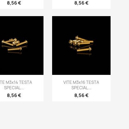
Prezzo
Prezzo
8,56 €
8,56 €
Anteprima
Anteprima


ITE M3x14 TESTA
VITE M3x16 TESTA
SPECIAL...
SPECIAL...
Prezzo
Prezzo
8,56 €
8,56 €