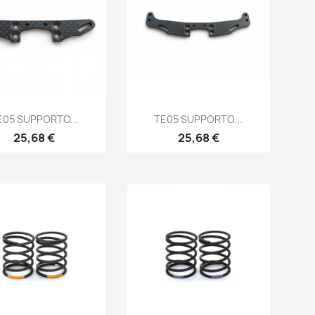
Anteprima
Anteprima


E05 SUPPORTO...
TE05 SUPPORTO...
Prezzo
Prezzo
25,68 €
25,68 €