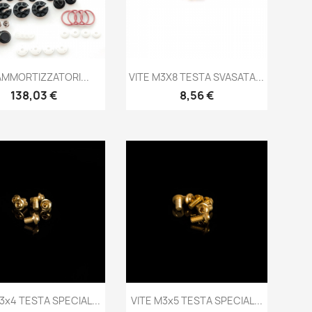
Anteprima
Anteprima


AMMORTIZZATORI...
VITE M3X8 TESTA SVASATA...
Prezzo
Prezzo
138,03 €
8,56 €
Anteprima
Anteprima


3x4 TESTA SPECIAL...
VITE M3x5 TESTA SPECIAL...