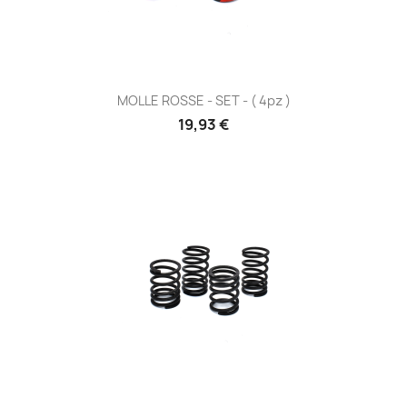
MOLLE ROSSE - SET - ( 4pz )
Prezzo
19,93 €