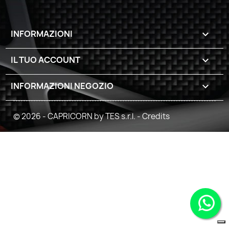
INFORMAZIONI

IL TUO ACCOUNT

INFORMAZIONI NEGOZIO
keyboard_arrow_down
© 2026 - CAPRICORN by TES s.r.l. -
Credits