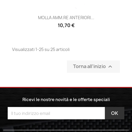
MOLLA AMM.RE ANTERIORI...
Prezzo
10,70 €
Visualizzati 1-25 su 25 articoli
Torna all'inizio

Ricevi le nostre novità e le offerte speciali