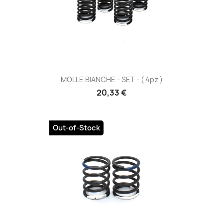
MOLLE BIANCHE - SET - ( 4pz )
Prezzo
20,33 €
Out-of-Stock