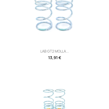
LAB GT2 MOLLA...
Prezzo
13,91 €