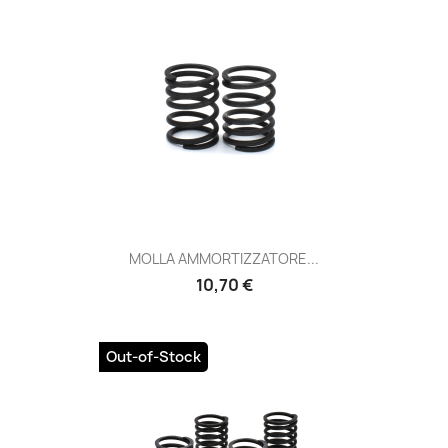
MOLLA AMMORTIZZATORE...
Prezzo
10,70 €
Out-of-Stock