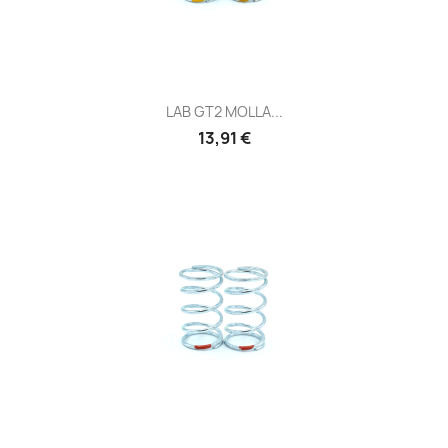
LAB GT2 MOLLA...
Prezzo
13,91 €