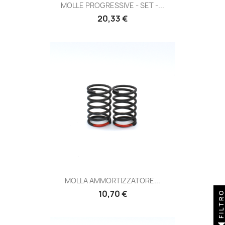
MOLLE PROGRESSIVE - SET -...
Prezzo
20,33 €
MOLLA AMMORTIZZATORE...
Prezzo
10,70 €
FILTR