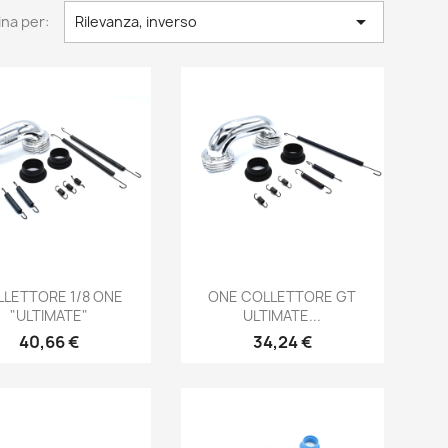

na per:
Rilevanza, inverso
Anteprima
Anteprima


LETTORE 1/8 ONE
ONE COLLETTORE GT
"ULTIMATE"
ULTIMATE...
Prezzo
Prezzo
40,66 €
34,24 €