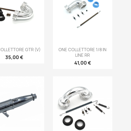
Anteprima
Anteprima


OLLETTORE GTR (V)
ONE COLLETTORE 1/8 IN
LINE RR
Prezzo
35,00 €
Prezzo
41,00 €