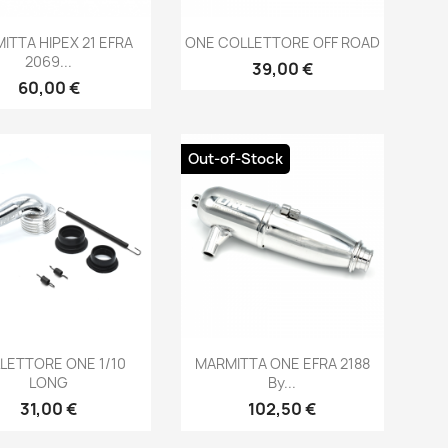
Anteprima
Anteprima


ITTA HIPEX 21 EFRA
ONE COLLETTORE OFF ROAD
2069...
Prezzo
39,00 €
Prezzo
60,00 €
Out-of-Stock
Anteprima
Anteprima


LETTORE ONE 1/10
MARMITTA ONE EFRA 2188
LONG
By...
Prezzo
Prezzo
31,00 €
102,50 €