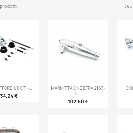
 prodotti.
Ordi
Anteprima
Anteprima

TORE 1/8 GT -...
MARMITTA ONE EFRA 2163-
COL
R...
Prezzo
34,24 €
Prezzo
102,50 €