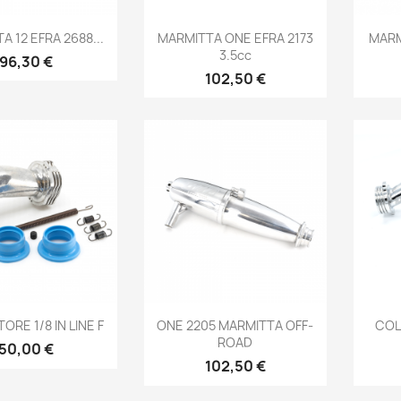
Anteprima
Anteprima

A 12 EFRA 2688...
MARMITTA ONE EFRA 2173
MARM
3.5cc
Prezzo
96,30 €
Prezzo
102,50 €
Anteprima
Anteprima

ORE 1/8 IN LINE F
ONE 2205 MARMITTA OFF-
COL
ROAD
Prezzo
50,00 €
Prezzo
102,50 €