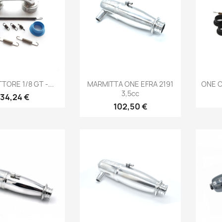
Anteprima
Anteprima

TORE 1/8 GT -...
MARMITTA ONE EFRA 2191
ONE C
3,5cc
Prezzo
34,24 €
Prezzo
102,50 €