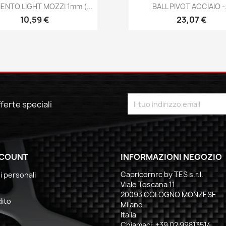
Anteprima
Anteprima


NTO LIGHT MOZZI 1mm (...
BALL PIVOT ACCIAIO -.
10,59 €
23,07 €
fferte speciali
CCOUNT
INFORMAZIONI NEGOZIO
Capricornrc by TES s.r.l.
i personali
Viale Toscana 11
20093 COLOGNO MONZESE
dito
Milano
Italia
Chiamaci:
+39 02 99813514