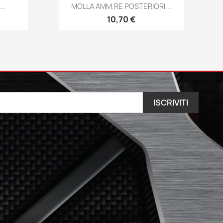
Anteprima

..
MOLLA AMM.RE POSTERIORI...
10,70 €