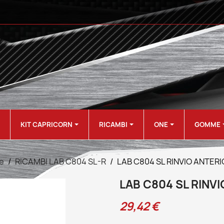
KIT CAPRICORN
RICAMBI
ONE
GOMME
e
RICAMBI LAB C804 SL-R
LAB C804 SL RINVIO ANTER
LAB C804 SL RINV
29,42 €