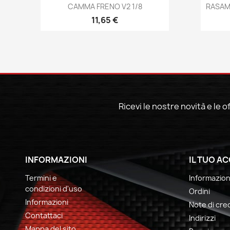
Anteprima

CAMMA FRENO V2 1/8
RASAME
11,65 €
Ricevi le nostre novità e le o
INFORMAZIONI
IL TUO A
Termini e
Informazion
condizioni d'uso
Ordini
Informazioni
Note di cre
Contattaci
Indirizzi
Mappa del sito