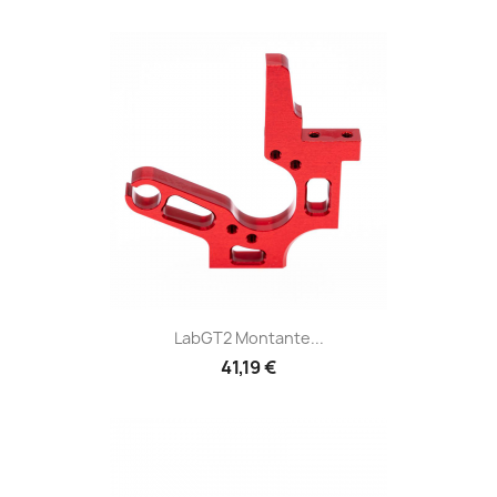
LabGT2 Montante...
41,19 €