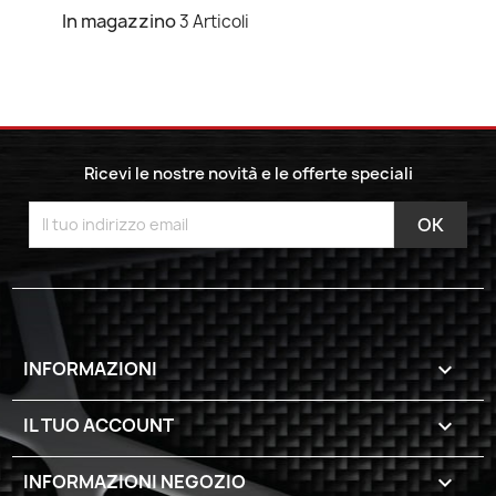
In magazzino
3 Articoli
Ricevi le nostre novità e le offerte speciali
INFORMAZIONI

IL TUO ACCOUNT

INFORMAZIONI NEGOZIO
keyboard_arrow_down