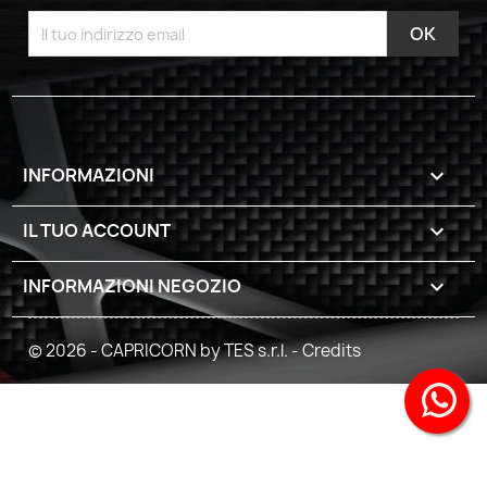
INFORMAZIONI

IL TUO ACCOUNT

INFORMAZIONI NEGOZIO
keyboard_arrow_down
© 2026 - CAPRICORN by TES s.r.l. -
Credits